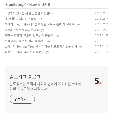
'
Brand&Design
' 카테고리의 다른 글
노상방뇨 방지를 위한 심플한 화장실!
2012.02.17
(0)
폐휴대폰이 희망의 전화로!
2012.02.14
(0)
새학기 노트, 도시쓰레기를 이용한 노트로 준비 해 보세요!
2012.02.05
(0)
테트리스하듯 짜맞추는 책장
2012.02.01
(0)
재활용 자판기, 필요한 것만 골라 뽑는다.
2012.01.25
(0)
시각장애인을 위한 점자 햄버거!!!
2012.01.21
(0)
뉴욕시의 'Holiday Tree'를 처리하는 쉽고도 재미있는 방법
2012.01.16
(0)
식상한 고지서, 이제는 바꿔보자.
2012.01.15
(2)
슬로워크 블로그
슬로워크는 조직과 사회의 변화에 기여하는 크리에
이티브 솔루션 회사입니다
구독하기