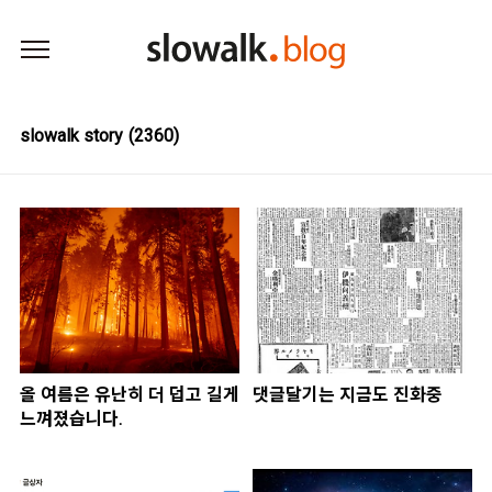
본문 바로가기
slowalk story
(2360)
올 여름은 유난히 더 덥고 길게
댓글달기는 지금도 진화중
느껴졌습니다.