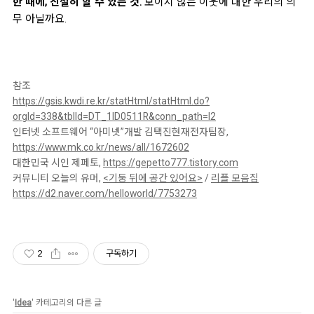
한 때에, 친절히 할 수 있는 것.
보이지 않는 이웃에 대한 우리의 의
무 아닐까요.
참조
https://gsis.kwdi.re.kr/statHtml/statHtml.do?
orgId=338&tblId=DT_1ID0511R&conn_path=I2
인터넷 소프트웨어 “아미넷”개발 김택진현재전자팀장,
https://www.mk.co.kr/news/all/1672602
대한민국 시인 제페토,
https://gepetto777.tistory.com
커뮤니티 오늘의 유머,
<기둥 뒤에 공간 있어요>
/
리플 모음집
https://d2.naver.com/helloworld/7753273
2
구독하기
'
Idea
' 카테고리의 다른 글