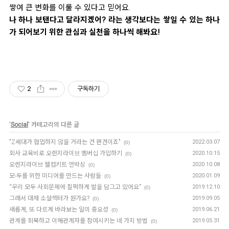
쌓여 큰 변화를 이룰 수 있다고 믿어요.
나 하나 보탠다고 달라지겠어? 라는 생각보다는 쌓일 수 있는 하나
가 되어보기 위한 관심과 실천을 하나씩 해봐요!
2
구독하기
'
Social
' 카테고리의 다른 글
"Z세대가 협업하지 않을 거라는 건 편견이죠"
2022.03.07
(0)
회사 교육비로 오렌지라이브 멤버십 가입하기
2020.10.15
(0)
오렌지라이브 웰컴키트 언박싱
2020.10.08
(0)
모-두를 위한 미디어를 만드는 사람들
2020.01.09
(0)
“우리 모두 사회문제에 질퍽하게 발을 담그고 있어요”
2019.12.10
(0)
그래서 대체 소셜섹터가 뭔가요?
2019.09.05
(0)
새롭게, 또 다르게 바라보는 일의 중요성
2019.06.21
(0)
관계를 회복하고 이해관계자를 참여시키는 네 가지 방법
2019.05.31
(0)