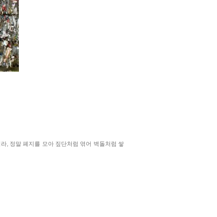
니라, 정말 폐지를 모아 짚단처럼 엮어 벽돌처럼 쌓