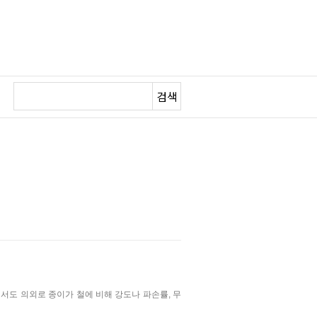
검색
에서도
의외로
종이가 철에 비해 강도나 파손률, 무