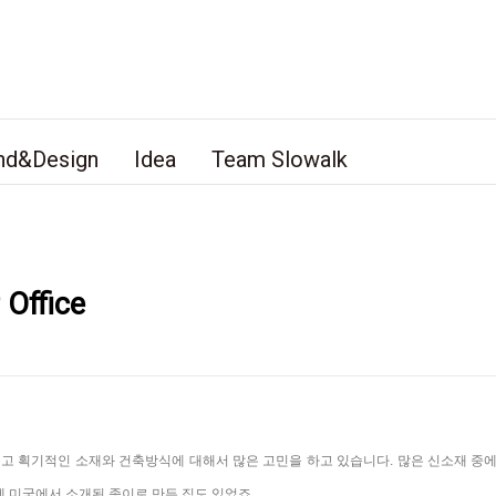
nd&Design
Idea
Team Slowalk
Office
롭고 획기적인
소재와 건축
방식에 대해서 많은 고민을 하고
있습니다.
많은
신
소재 중
에 미국에서
소개된 종이로 만든 집도 있었죠.