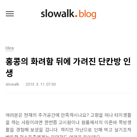
본문 바로가기
Idea
홍콩의 화려함 뒤에 가려진 단칸방 인
생
slowalk
2013. 3. 11. 07:30
여러분은 현재의 주거공간에 만족하시나요? 고향을 떠나 타지생활
을 하는 사람이라면 한번쯤 고시원이나 원룸에서의 이른바 쪽방생
활을 경험해 보셨을 겁니다. 하지만 가난으로 인해 먹고 살기조차