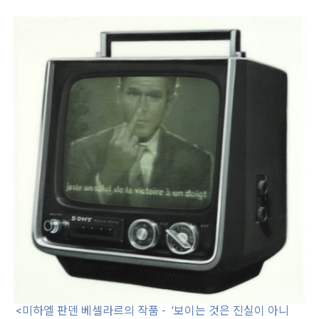
<미하엘 판덴 베셀라르의 작품 - '보이는 것은 진실이 아니