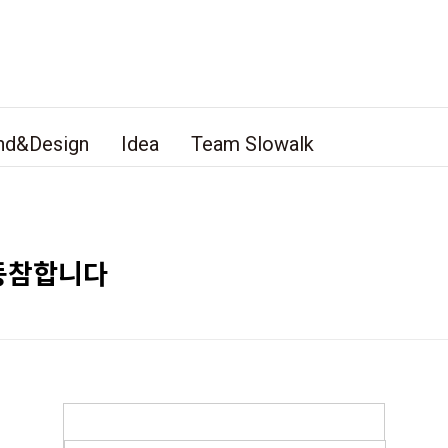
nd&Design
Idea
Team Slowalk
동참합니다