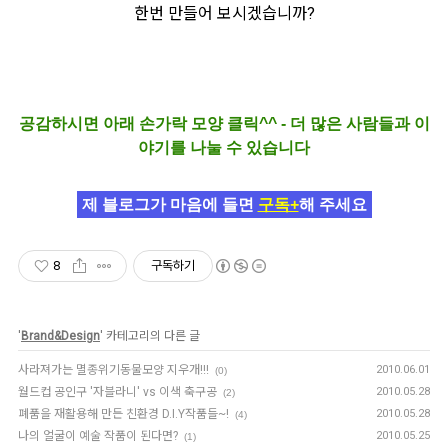
한번 만들어 보시겠습니까?
공감하시면 아래 손가락 모양 클릭^^ - 더 많은 사람들과 이
야기를 나눌 수 있습니다
제 블로그가 마음에 들면
구독+
해 주세요
8
구독하기
'
Brand&Design
' 카테고리의 다른 글
사라져가는 멸종위기동물모양 지우개!!!
2010.06.01
(0)
월드컵 공인구 '자블라니' vs 이색 축구공
2010.05.28
(2)
폐품을 재활용해 만든 친환경 D.I.Y작품들~!
2010.05.28
(4)
나의 얼굴이 예술 작품이 된다면?
2010.05.25
(1)