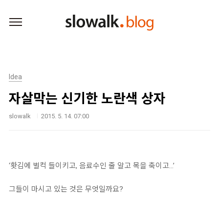
본문 바로가기
Idea
자살막는 신기한 노란색 상자
slowalk
2015. 5. 14. 07:00
‘홧김에 벌컥 들이키고, 음료수인 줄 알고 목을 축이고…’
그들이 마시고 있는 것은 무엇일까요?