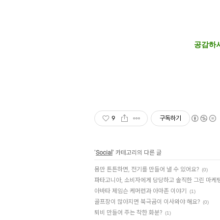
공감하시
9
구독하기
'
Social
' 카테고리의 다른 글
몸만 튼튼하면, 전기를 만들어 낼 수 있어요?
(0)
파타고니아, 소비자에게 당당하고 솔직한 그린 마케팅
아바타 제임슨 케머런과 아마존 이야기
(1)
골프장이 많아지면 북극곰이 이사와야 해요?
(0)
퇴비 만들어 주는 착한 화분?
(1)