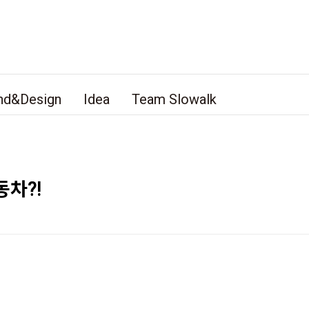
nd&Design
Idea
Team Slowalk
차?!