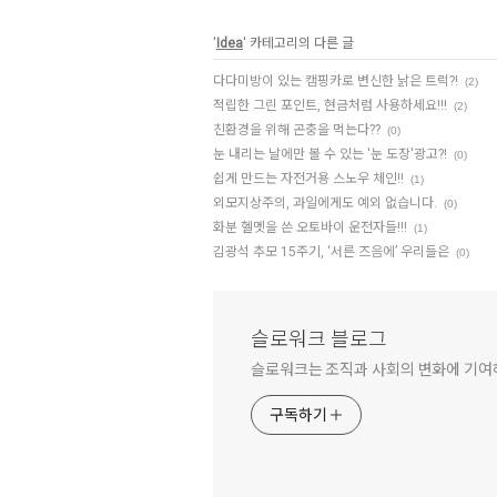
'
Idea
' 카테고리의 다른 글
다다미방이 있는 캠핑카로 변신한 낡은 트럭?!
(2)
적립한 그린 포인트, 현금처럼 사용하세요!!!
(2)
친환경을 위해 곤충을 먹는다??
(0)
눈 내리는 날에만 볼 수 있는 '눈 도장'광고?!
(0)
쉽게 만드는 자전거용 스노우 체인!!
(1)
외모지상주의, 과일에게도 예외 없습니다.
(0)
화분 헬멧을 쓴 오토바이 운전자들!!!
(1)
김광석 추모 15주기, ‘서른 즈음에’ 우리들은
(0)
슬로워크 블로그
슬로워크는 조직과 사회의 변화에 기
구독하기