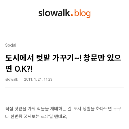
본문 바로가기
Social
도시에서 텃밭 가꾸기~! 창문만 있으
면 O.K?!
slowalk
2011. 1. 21. 11:23
직접 텃밭을 가꿔 작물을 재배하는 일. 도시 생활을 하다보면 누구
나 한번쯤 꿈꿔보는 로망일 텐데요,