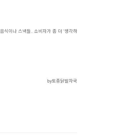
식이나 스낵들.. 소비자가 좀 더 '생각하
by토종닭발자국