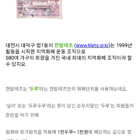
대전시 대덕구 법1동의
한밭레츠
(
www.tjlets.or.kr
)는 1999년
활동을 시작한 지역화폐 운동 조직으로
580여 가구의 회원을 가진 국내 최대의 지역화폐 조직이라 할
수 있지요.
한밭레츠는
‘
두루
’
라는 한밭레츠만의 화폐단위를 사용하는데요,
‘널리’ 또는 ‘두루두루’라는 뜻이 담긴 순우리말인 ‘두루’는 회원들의
혼란을 막기 위해
원화와 등가원칙을 적용해
1천두루= 1천원
에 해당하는 값으로 정