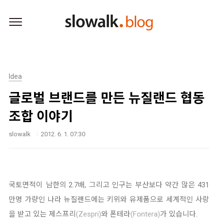
본문 바로가기
Idea
글로벌 브랜드를 만든 뉴질랜드 협동
조합 이야기
slowalk
2012. 6. 1. 07:30
국토면적이 남한의 2.7배, 그리고 인구는 부산보다 약간 많은 431
만명 가량인 나라
뉴질랜드에는 키위와 유제품으로 세계적인 사랑
을 받고 있는
제스프리
(Zespri)
와
폰테라
(Fontera)
가 있습니다.