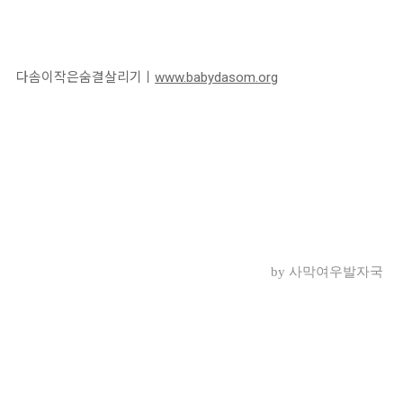
다솜이작은숨결살리기ㅣ
www.babydasom.org
by 사막여우발자국