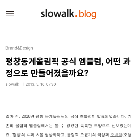
본문 바로가기
Brand&Design
평창동계올림픽 공식 엠블럼, 어떤 과
정으로 만들어졌을까요?
slowalk
2013. 5. 16. 07:30
얼마 전, 2018년 평창 동계올림픽의 공식 엠블럼이 발표되었습니다. 기
존의 올림픽 엠블럼에서는 볼 수 없었던 독특한 모양으로 선보였는데
요, '평창'의 ㅍ과 ㅊ을 형상화하고, 올림픽 오륜기의 색상과
오방색
(오행