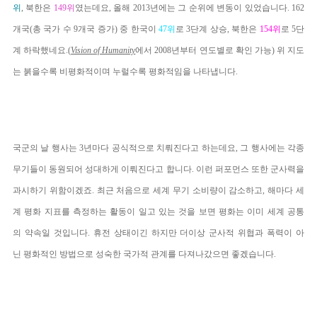
위
, 북한은
149위
였는데요, 올해 2013년에는 그 순위에 변동이 있었습니다. 162
개국(총 국가 수 9개국 증가) 중 한국이
47위
로 3단계 상승, 북한은
154위
로 5단
계 하락했네요.(
Vision of Humanity
에서 2008년부터 연도별로 확인 가능) 위 지도
는 붉을수록 비평화적이며 누럴수록 평화적임을 나타냅니다.
국군의 날 행사는 3년마다 공식적으로 치뤄진다고 하는데요, 그 행사에는 각종
무기들이 동원되어 성대하게 이뤄진다고 합니다. 이런 퍼포먼스 또한 군사력을
과시하기 위함이겠죠. 최근 처음으로 세계 무기 소비량이 감소하고, 해마다 세
계 평화 지표를 측정하는 활동이 일고 있는 것을 보면 평화는 이미 세계 공통
의 약속일 것입니다. 휴전 상태이긴 하지만 더이상 군사적 위협과 폭력이 아
닌 평화적인 방법으로 성숙한 국가적 관계를 다져나갔으면 좋겠습니다.