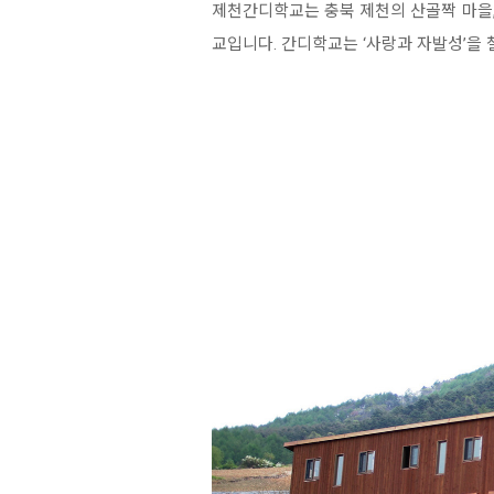
제천간디학교는 충북 제천의 산골짝 마을,
교입니다. 간디학교는 ‘사랑과 자발성’을 