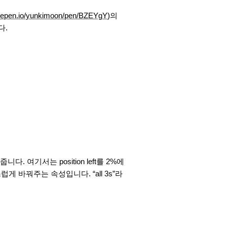
odepen.io/yunkimoon/pen/BZEYgY
)의
다.
다. 여기서는 position left를 2%에
연스럽게 바꿔주는 속성입니다. “all 3s”라