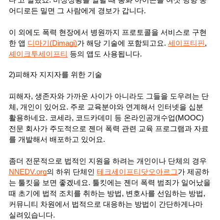
다’고 말했죠. 비상상황을 알릴 때 통화 아이콘을 여섯 방향 중 
어디로든 밀면 그 사람에게 경보가 갑니다. 
이 외에도 폭력 현장에서 병원까지 프로토콜을 서비스로 구현
한 앱 
디마기(Dimagi)
가 해당 기술에 포함되고요. 
세이프티핀
, 
셰이크투세이프티
등의 앱도 사용됩니다.
2)피해자 지지자를 위한 기술
피해자, 생존자와 가까운 사이가 아니라도 그들을 도우려는 단
체, 개인이 있어요. 주로 교육분야와 연계해서 인터넷을 십분 
활용하네요. 코세라, 코드카데미 등 온라인공개수업(MOOC) 
전문 회사가 주도적으로 젠더 폭력 관련 교육 프로그램과 자료
를 개발해서 배포하고 있어요. 
좀더 전문적으로 법적인 지원을 하려는 개인이나 단체의 경우 
NNEDV.org
의 하위 단체인
테크세이프티닷오아르그
가 제공하
는 툴킷을 보면 좋겠네요. 툴킷에는 젠더 폭력 범죄가 일어났을 
때 초기에 법적 조치를 취하는 방법, 변호사를 선임하는 방법, 
커뮤니티 차원에서 법적으로 대응하는 방법이 간단하게나마 
실려있습니다. 