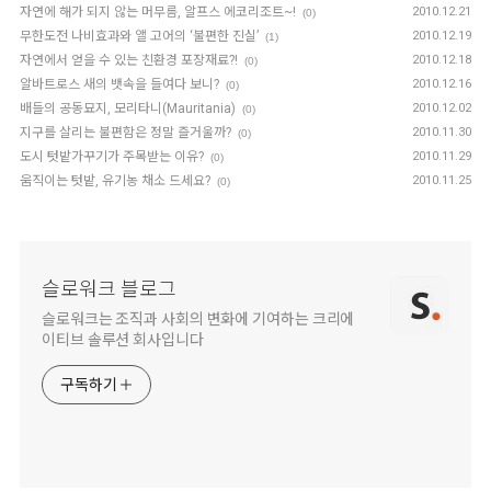
자연에 해가 되지 않는 머무름, 알프스 에코리조트~!
2010.12.21
(0)
무한도전 나비효과와 앨 고어의 ‘불편한 진실’
2010.12.19
(1)
자연에서 얻을 수 있는 친환경 포장재료?!
2010.12.18
(0)
알바트로스 새의 뱃속을 들여다 보니?
2010.12.16
(0)
배들의 공동묘지, 모리타니(Mauritania)
2010.12.02
(0)
지구를 살리는 불편함은 정말 즐거울까?
2010.11.30
(0)
도시 텃밭가꾸기가 주목받는 이유?
2010.11.29
(0)
움직이는 텃밭, 유기농 채소 드세요?
2010.11.25
(0)
슬로워크 블로그
슬로워크는 조직과 사회의 변화에 기여하는 크리에
이티브 솔루션 회사입니다
구독하기