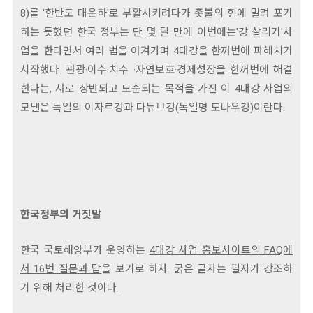
8)를 '한반도 대운하'로 부활시키려다가 촛불의 힘에 밀려 포기
하는 듯했던 한국 정부는 단 몇 달 만에 이번에는'강 살리기'사
업을 한다면서 여러 법을 어겨가며 4대강을 한꺼번에 파헤치기
시작했다. 관광·이수·치수 ·자연보호·경제성장을 한꺼번에 해결
한다는, 서로 상반되고 모순되는 목적을 가진 이 4대강 사업의
모델은 독일의 이자르강과 다뉴브강(독일명 도나우강)이란다.
한국정부의 거짓말
한국 국토해양부가 운영하는
4대강 사업 홍보사이트의 FAQ에
서 16번 질문과 답
을 보기로 하자. 굵은 글자는 필자가 강조하
기 위해 처리한 것이다.