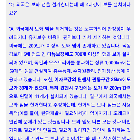
“Q: 외국은 보와 댐을 철거한다는데 왜 4대강에 보를 설치하나
요?”
“A: 외국에서 보와 댐을 제거하는 것은 노후화되어 안정성이 우
려되거나 유지보수 비용이 편익보다 커서 제거하는 것입니다.
미국에는 200만개 이상의 보와 댐이 존재하고 있습니다. 낙동
강보다 5배 정도 긴
다뉴브강에도 700개 이상의 댐과 보가 설치
되어 있으며, 독일과 오스트리아를 통과하는 상류 1,000km에는
59개의 댐을 건설하여 홍수통제, 수자원관리, 전기생산 등에 이
용하고 있습니다. 또한,
이자르강의 뮌헨시 관통구간 35km에도
보가 33개가 있으며, 특히 뮌헨시 구간에는 보가 약 200m 간격
으로 연달아 11개가 설치
되어 있습니다. 일부에서 외국에서는
보와 댐을 철거한다고 주장하는데, 철거되는 보나 댐들은 사용
목적(예를 들어, 탄광개발시 필요해서)이 없어지거나 오래되어
안전에 문제가 있는 것들입니다. 보와 댐도 다른 모든 것과 마찬
가지로 필요하면 만들고, 필요가 없어지면 당연히 철거하는 것
입니다. 새로 만드는 보나 댐 이야기는 쏙 빼고, 철거하는 댐과