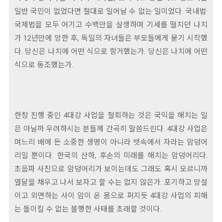
일반 국민이 없었다면 절대로 일어날 수 없는 일이었다. 국내법·
국제법을 모두 어기고 수백만을 살생하며 기세를 떨치던 나치
가 12년만에 망한 후, 독일의 자녀들은 부모들에게 묻기 시작했
다. 당신은 나치에 어떤 식으로 항거했는가. 당신은 나치에 어떤
식으로 동조했는가.
한창 진행 중인 4대강 사업을 철회하는 것은 국익을 해치는 일
은 아닐까 우려하시는 분들께 간곡히 말씀드린다. 4대강 사업은
며느리 배에 든 소중한 생명이 아니라 뱃속에서 자라는 암덩어
리일 뿐이다. 한국의 산하, 후손의 미래를 해치는 암덩어리다.
초음파 사진으로 암덩어리가 보이는데도 그래도 혹시 모르니까
열달을 채우고 나서 보자고 할 수는 없지 않은가. 포기하고 망설
이고 외면하는 사이 암이 온 몸으로 퍼지듯 4대강 사업의 피해
는 돌이킬 수 없는 불행한 사태를 초래할 것이다.