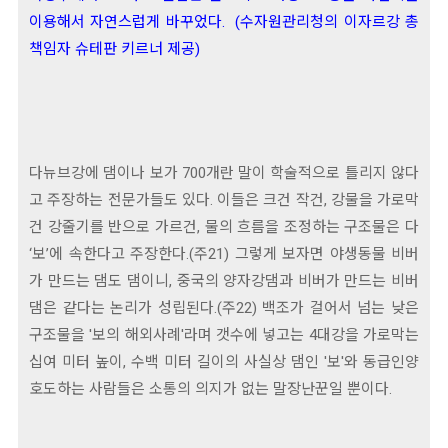
이용해서 자연스럽게 바꾸었다. (수자원관리청의 이자르강 총
책임자 슈테판 키르너 제공)
다뉴브강에 댐이나 보가 700개란 말이 학술적으로 틀리지 않다
고 주장하는 전문가들도 있다. 이들은 크건 작건, 강물을 가로막
건 강줄기를 반으로 가르건, 물의 흐름을 조정하는 구조물은 다
‘보’에 속한다고 주장한다.(주21) 그렇게 보자면 야생동물 비버
가 만드는 댐도 댐이니, 중국의 양자강댐과 비버가 만드는 비버
댐은 같다는 논리가 성립된다.(주22) 백조가 걸어서 넘는 낮은
구조물을 '보의 해외사례'라며 갯수에 넣고는 4대강을 가로막는
십여 미터 높이, 수백 미터 길이의 사실상 댐인 '보'와 동급인양
호도하는 사람들은 소통의 의지가 없는 말장난꾼일 뿐이다.