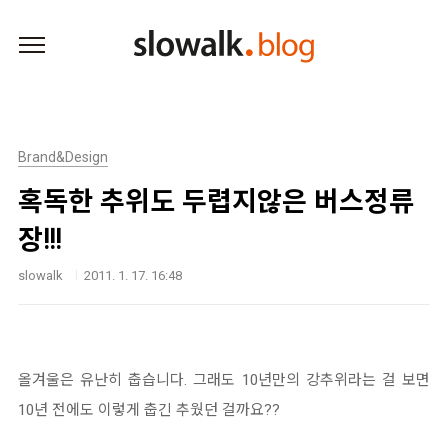
본문 바로가기
Brand&Design
혹독한 추위도 두렵지않은 버스정류
장!!!
slowalk
2011. 1. 17. 16:48
올겨울은 유난히 춥습니다. 그래도 10년만의 강추위라는 걸 보면
10년 전에도 이렇게 춥긴 추웠던 걸까요??