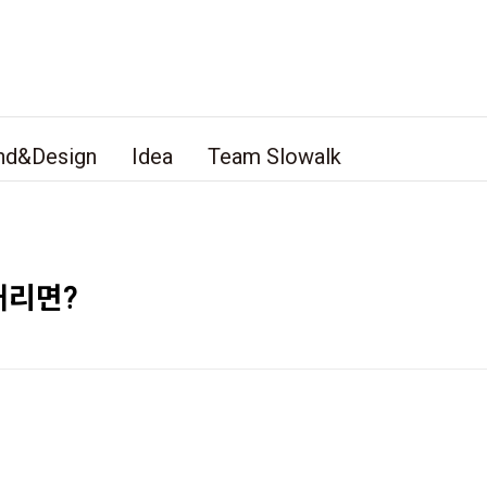
nd&Design
Idea
Team Slowalk
내리면?