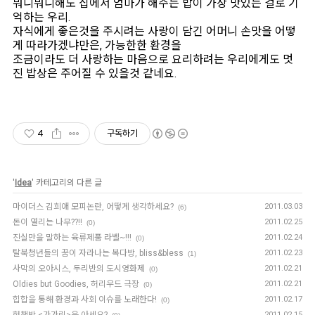
뭐니뭐니해도 집에서 엄마가 해주는 밥이 가장 맛있는 걸로 기
억하는 우리.
자식에게 좋은것을 주시려는 사랑이 담긴 어머니 손맛을 어떻
게 따라가겠냐만은, 가능한한 환경을
조금이라도 더 사랑하는 마음으로 요리하려는 우리에게도 멋
진 밥상은 주어질 수 있을것 같네요.
4
구독하기
'
Idea
' 카테고리의 다른 글
마이더스 김희애 모피논란, 어떻게 생각하세요?
2011.03.03
(6)
돈이 열리는 나무??!!
2011.02.25
(0)
진실만을 말하는 육류제품 라벨~!!!
2011.02.24
(0)
탈북청년들의 꿈이 자라나는 복다방, bliss&bless
2011.02.23
(1)
사막의 오아시스, 두리반의 도시영화제
2011.02.21
(0)
Oldies but Goodies, 허리우드 극장
2011.02.21
(0)
힙합을 통해 환경과 사회 이슈를 노래한다!
2011.02.17
(0)
헌책방 <가가린>을 아세요?
2011.02.15