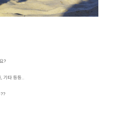
요?
기타 등등...
??