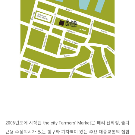
2006년도에 시작된 the city Farmers' Market은 페리 선착장, 출퇴
근용 수상택시가 있는 항구와 기차역이 있는 주요 대중교통의 집합