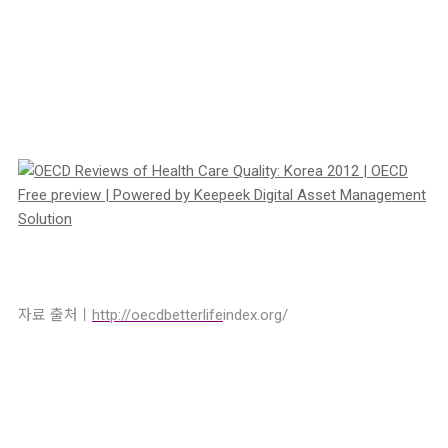
자료 출처ㅣ
http://oecdbetterlife
index.org/