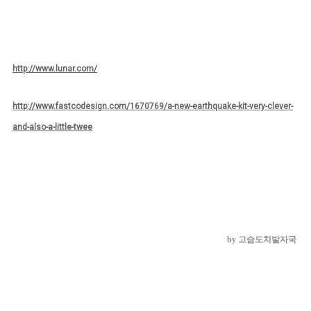
http://www.lunar.com/
http://www.fastcodesign.com/1670769/a-new-earthquake-kit-very-clever-
and-also-a-little-twee
by 고슴도치발자국