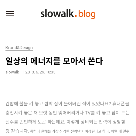
본문 바로가기
Brand&Design
일상의 에너지를 모아서 쓴다
slowalk
2013. 6. 29. 10:35
간밤에 불을 켜 놓고 깜빡 잠이 들어버린 적이 있었나요? 휴대폰을
충전시켜 놓은 채 오랫 동안 잊어버리거나 TV를 켜 놓고 잠이 드는
실수를 빈번하게 보곤 하는데요, 이렇게 낭비되는 전력이 상당할
것 같습니다.
특히나 올해는 가장 심각한 전력난이 예상된다고 하니, 이럴 때 일수