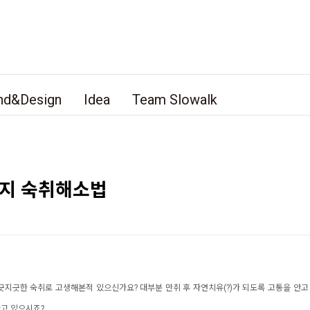
nd&Design
Idea
Team Slowalk
가지 숙취해소법
긋지긋한 숙취로 고생해본적 있으신가요?
대부분 만취 후 자연치유(?)가 되도록 고통을 안
고 있으시죠?