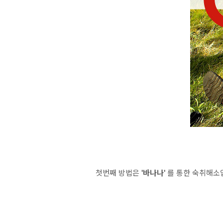
첫번째 방법은
'바나나'
를 통한 숙취해소