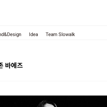
nd&Design
Idea
Team Slowalk
존 바에즈