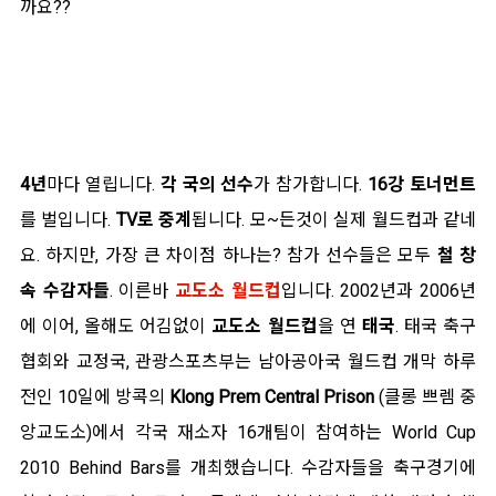
까요??
4년
마다 열립니다.
각 국의 선수
가 참가합니다.
16강 토너먼트
를 벌입니다.
TV로 중계
됩니다. 모~든것이 실제 월드컵과 같네
요. 하지만, 가장 큰 차이점 하나는? 참가 선수들은 모두
철 창
속 수감자들
. 이른바
교도소 월드컵
입니다. 2002년과 2006년
에 이어, 올해도 어김없이
교도소 월드컵
을 연
태국
. 태국 축구
협회와 교정국, 관광스포츠부는 남아공아국 월드컵 개막 하루
전인 10일에 방콕의
Klong Prem Central Prison
(클롱 쁘렘 중
앙교도소)에서 각국 재소자 16개팀이 참여하는 World Cup
2010 Behind Bars를 개최했습니다. 수감자들을 축구경기에