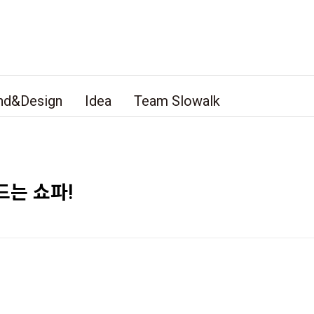
nd&Design
Idea
Team Slowalk
드는 쇼파!