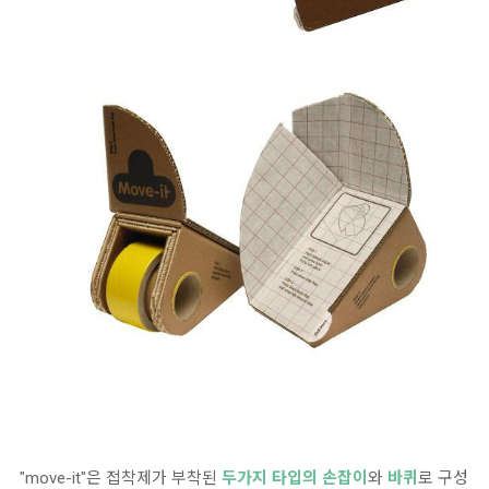
"move-it"은 접착제가 부착된
두가지 타입의 손잡이
와
바퀴
로 구성