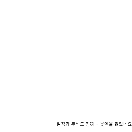
질감과 무늬도 진짜 나뭇잎을 닮았네요