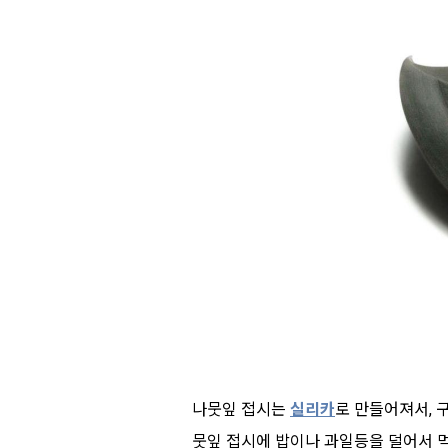
나뭇잎 접시는
실리카
로 만들어져서, 
뭇잎 접시에 밥이나 과일등을 덜어서 먹