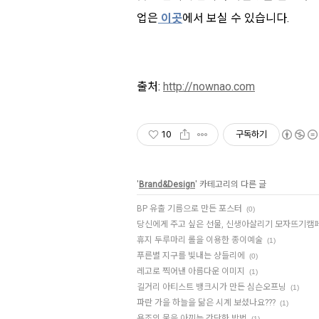
업은
이곳
에서 보실 수 있습니다.
출처:
http://nownao.com
10
구독하기
'
Brand&Design
' 카테고리의 다른 글
BP 유출 기름으로 만든 포스터
(0)
당신에게 주고 싶은 선물, 신생아살리기 모자뜨기캠페
휴지 두루마리 롤을 이용한 종이예술
(1)
푸른별 지구를 빛내는 샹들리에
(0)
레고로 찍어낸 아름다운 이미지
(1)
길거리 아티스트 뱅크시가 만든 심슨오프닝
(1)
파란 가을 하늘을 닮은 시계 보셨나요???
(1)
욕조의 물을 아끼는 간단한 방법
(1)