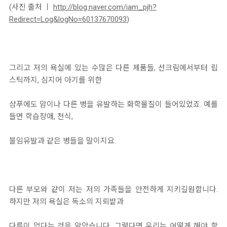
(사진 출처 ㅣ
http://blog.naver.com/iam_pjh?
Redirect=Log&logNo=60137670093
)
그리고 저의 욕실에 있는 수많은 다른 제품들, 선크림에서부터 립
스틱까지, 심지어 아기를 위한
샴푸에도 암이나 다른 병을 유발하는 화학물질이 들어있었죠. 예를
들면 학습장애, 천식,
불임유발과 같은 병들을 말이지요.
다른 부모와 같이 저는 저의 가족들을 안전하게 지키길원합니다.
하지만 저의 욕실은 독소의 지뢰밭과
다름이 없다는 것을 알았습니다. 그렇다면 우리는 어떻게 해야 할