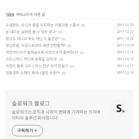
'
Idea
' 카테고리의 다른 글
소셜펀딩, 당신의 꿈을 지지하는 아름다운 스폰서
2011.12.22
(0)
눈 내리는 날에만 볼 수 있는 광고!
2011.12.22
(0)
침낭도 아니고 옷도 아닌 이 물건은?
2011.12.20
(0)
생선초밥, 수은으로부터 과연 안전할까?
2011.12.19
(0)
자전거인구가 늘어날수록 비만인구가 줄어든다?
2011.12.15
(2)
크리스마스 카드에 초록을 입히다!
2011.12.12
(3)
이면지 활용 크리스마스 전구 장식 만들기
2011.12.11
(1)
친환경적 소재의 패셔너블한 속옷!!!!
2011.12.10
(0)
슬로워크 블로그
슬로워크는 조직과 사회의 변화에 기여하는 크리에
이티브 솔루션 회사입니다
구독하기