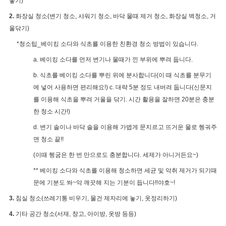
놓기)
2.
화장실 청소(변기 청소, 샤워기 청소, 바닥 물때 제거 청소, 화장실 벽청소, 거
울닦기)
*청소팁_베이킹 소다와 식초를 이용한 친환경 청소 방법이 있습니다.
a. 베이킹 소다를 먼저 변기나 물때가 낀 부위에 뿌려 둡니다.
b. 식초를 베이킹 소다를 뿌린 위에 분사합니다(이 때 식초를 분무기
에 넣어 사용하면 편리해요!) c. 대략 5분 정도 내버려 둡니다(신문지
를 이용해 식초을 뿌려 거울을 닦기. 시간 활용을 잘하면 20분은 충분
한 청소 시간!)
d. 변기 솔이나 바닥 솔을 이용해 가볍게 문지르고 뜨거운 물로 헹궈주
면 청소 끝!!
(이때 헹굼은 한 번 만으로도 충분합니다. 세제가 아니거든요~)
** 베이킹 소다와 식초를 이용해 청소하면 세균 및 악취 제거가 되기때
문에 기분도 쏴~악 깨끗해 지는 기분이 듭니다!!야호~!
3.
침실 청소(쓰레기통 비우기, 물건 제자리에 놓기, 옷정리하기)
4.
기타 공간 청소(서재, 창고, 아이방, 옷방 등등)