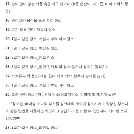
17.
손이 많이 닿는 제품 혹은 가구 닦아내기(문 손잡이, 리모콘, 티비 스위치 등
등)
18.
냉장고와 음식물 보관 찬장 청소
19.
현관 및 베란다, 자동차 청소
20.
1일과 같은 청소_거실과 부엌 바닥 청소
21.
2일과 같은 청소_화장실 청소
22.
3일과 같은 청소_침실 청소
23.
8일과 같은 청소_집안 전체 바닥 청소(쓸거나 청소기 돌리기)
24.
시트류 세탁 청소(이불, 침대 시트 세탁, 행주나 손타월 삶기)
25.
1일과 같은 청소_거실과 부엌 바닥 청소
26.
집중 공략 청소 4탄 ; 부엌 청소(싱크대청소, 싱크대 및 개수대 살균
)
*청소팁_베이킹 소다와 식초를 싱크대와 개수대 청소시에도 화장실 청소때
와 같은 방법을 사용하면 깨끗하고 깔끔하게 청소 할 수 있습니다. 베이킹 소다
킹왕짱!!!!
27.
2일과 같은 청소_화장실 청소