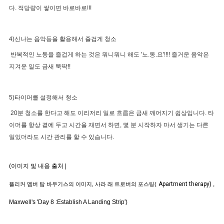
다. 적당량이 쌓이면 바로바로!!!
4)신나는 음악등을 활용해서 즐겁게 청소
반복적인 노동을 즐겁게 하는 것은 뭐니뭐니 해도 '노.동.요'!!!! 즐거운 음악은
지겨운 일도 금새 뚝딱!!
5)타이머를 설정해서 청소
20분 청소를 한다고 해도 이리저리 일로 흐름은 금새 깨어지기 쉽상입니다. 타
이머를 항상 곁에 두고 시간을 재면서 하면, 몇 분 시작하자 마서 생기는 다른
일있더라도 시간 관리를 할 수 있습니다.
(이미지 및 내용 출처 |
Apartment therapy)
,
플리커 멤버 탐 바우기스의 이미지, 사라 래 트로버의 포스팅(
Maxwell's 'Day 8 :Establish A Landing Strip')