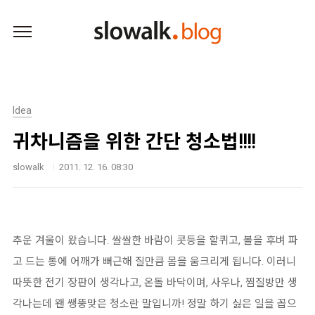
본문 바로가기
Idea
귀차니즘을 위한 간단 청소법!!!!
slowalk
2011. 12. 16. 08:30
추운 겨울이 왔습니다. 쌀쌀한 바람이 콧등을 할퀴고, 볼을 후벼 파
고 드는 통에 어깨가 뻐근해 질만큼 몸을 움크리게 됩니다. 이러니
따뜻한 전기 장판이 생각나고, 온돌 바닥이며, 사우나, 찜질방만 생
각나는데 왠 쌩뚱맞은 청소란 말입니까! 정말 하기 싫은 일을 꼽으