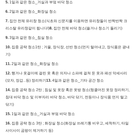
5.
1일과 같은 청소_거실과 부엌 바닥 청소
6.
2일과 같은 청소_화장실 청소
7.
집안 전체 유리창 청소(식초와 신문지를 이용하면 유리창들이 반짝반짝 크
리스탈 유리창같이 됩니다!)
8.
집안 전체 바닥 청소(쓸거나 청소기 돌리기)
9.
3일과 같은 청소_침실 청소
10.
집중 공략 청소1탄 ; 거울, 장식장, 선반 청소(먼지 털어내고, 장식품은 광내
기)
11.
2일과 같은 청소_화장실 청소
12.
행거나 옷걸이에 걸린 옷 혹은 의자나 소파에 걸쳐 둔 옷과 패션 악세사리
(모자, 장갑...등) 정리하기
13.
4일과 같은 청소_기타 공간 청소
14.
집중 공략 청소 2탄 ; 침실 및 옷장 혹은 옷방 청소(헝클어진 옷장 정리하기,
침대 바닥 청소 및 이부자리 바닥 청소, 바닥 닦기, 전등이나 장식품 먼지 털고
닦기)
15.
1일과 같은 청소_거실과 부엌 바닥 청소
16.
집중 공략 청소 3탄 ; 화장실 청소(
화장실 쓰레기통 비우고, 세척하기, 타일
사이사이 곰팡이 제거하기 등)