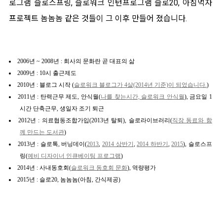
로그램 슬로스프링, 슬로워크 인턴프로그램 슬로20, 아침먹자
프로젝트 놈놈놈 같은 것들이 그 이후 만들어 졌습니다.
2006년 ~ 2008년 : 회사의 문화란 곧 대표의 삶
2009년 : 10시 출근제도
2010년 : 블로그 시작 (
슬로워크 블로그가 4살(2014년 기준)이 되었습니다.
)
2011년 : 탄력근무 제도, 안식월(
나를 찾는시간, 슬로워크 안식월
), 금요일 1
시간 단축근무, 생일자 조기 퇴근
2012년 : 의료협동조합가입(2013년 탈퇴), 슬로라이브러리(
직장 동료와 함
께 만드는 도서관
)
2013년 : 슬로톡, 버닝데이(
2013
,
2014 상반기
,
2014 하반기
,
2015
), 슬로스프
링(
예비 디자이너 인큐베이팅 프로그램
)
2014년 : 사내동호회(
슬로워크 동호회 문화
), 역량평가
2015년 : 슬로20, 놈놈놈(아침, 간식제공)