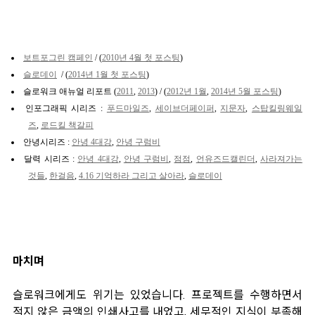
보트포그린 캠페인
/ (
2010년 4월
첫 포스팅
)
슬로데이
/ (
2014년 1월 첫 포스팅
)
슬로워크 애뉴얼 리포트 (
2011
,
2013
) / (
2012년 1월
,
2014년 5월 포스팅
)
인포그래픽 시리즈 :
푸드마일즈
,
세이브더페이퍼
,
지문자
,
스탑킬링웨일
즈
,
로드킬 책갈피
안녕시리즈 :
안녕 4대강
,
안녕 구럼비
달력 시리즈 :
안녕 4대강
,
안녕 구럼비
,
점점
,
언유즈드캘린더
,
사라져가는
것들
,
한걸음
,
4.16 기억하라 그리고 살아라
,
슬로데이
마치며
슬로워크에게도 위기는 있었습니다. 프로젝트를 수행하면서
적지 않은 금액의 인쇄사고를 내었고, 세무적인 지식이 부족해