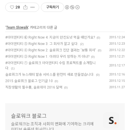
28
구독하기
'
Team Slowalk
' 카테고리의 다른 글
#아이덴티티 ⑥ Right Now 4: 지금이 던킨도넛 먹을 때인가요?
2015.12.24
(0)
#아이덴티티 ⑤ Right Now 3: 그 회사가 알고 싶다.
2015.12.23
(2)
#아이덴티티 ④ Right Now 2: 슬로워크 진단 결과는 '보통 회사'
2015.12.22
(0)
#아이덴티티 ③ Right Now 1: 이러다 우리 망하는 거 아냐?
2015.12.21
(0)
#아이덴티티 ① 슬로워크 아이덴티티 수립 프로젝트를 소개합니
2015.12.17
다.
(1)
슬로워크가 뉴스레터 발송 서비스를 완전히 새로 만들었습니다.
2015.12.16
(0)
2015 슬로워크 블로그 인기글 10
2015.12.15
(0)
직장생활의 필수품, 슬로데이 2016 달력
2015.11.27
(0)
슬로워크 블로그
슬로워크는 조직과 사회의 변화에 기여하는 크리에
이티브 솔루션 회사입니다