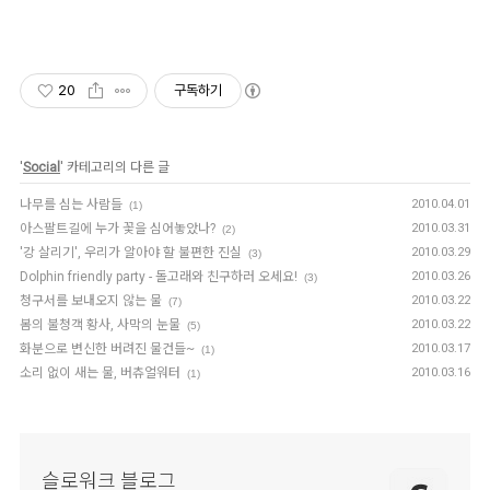
20
구독하기
'
Social
' 카테고리의 다른 글
나무를 심는 사람들
2010.04.01
(1)
아스팔트길에 누가 꽃을 심어놓았나?
2010.03.31
(2)
'강 살리기', 우리가 알아야 할 불편한 진실
2010.03.29
(3)
Dolphin friendly party - 돌고래와 친구하러 오세요!
2010.03.26
(3)
청구서를 보내오지 않는 물
2010.03.22
(7)
봄의 불청객 황사, 사막의 눈물
2010.03.22
(5)
화분으로 변신한 버려진 물건들~
2010.03.17
(1)
소리 없이 새는 물, 버츄얼워터
2010.03.16
(1)
슬로워크 블로그