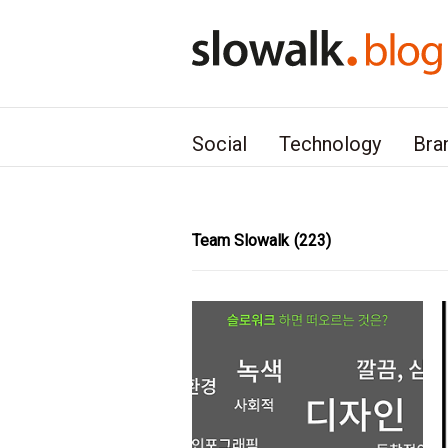
본문 바로가기
Social
Technology
Bra
Team Slowalk
(223)